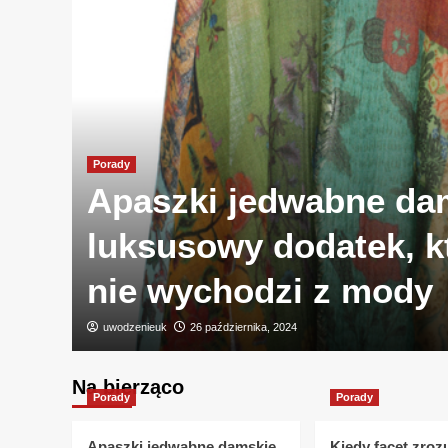
Porady
Apaszki jedwabne da
ych
luksusowy dodatek, k
nie wychodzi z mody
uwodzenieuk
26 października, 2024
Na bierząco
Porady
Porady
Apaszki jedwabne damskie
Kiedy facet zroz