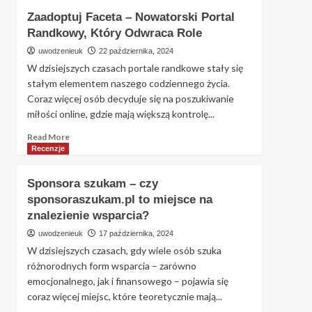
Jolly.me
Zaadoptuj Faceta – Nowatorski Portal
–
Randkowy, Który Odwraca Role
Czy
to
uwodzenieuk
22 października, 2024
portal
W dzisiejszych czasach portale randkowe stały się
randkowy
stałym elementem naszego codziennego życia.
wart
Coraz więcej osób decyduje się na poszukiwanie
uwagi?
miłości online, gdzie mają większą kontrolę...
Szczegółowa
analiza
Read
Read More
more
Recenzje
about
Zaadoptuj
Sponsora szukam – czy
Faceta
sponsoraszukam.pl to miejsce na
–
znalezienie wsparcia?
Nowatorski
Portal
uwodzenieuk
17 października, 2024
Randkowy,
W dzisiejszych czasach, gdy wiele osób szuka
Który
różnorodnych form wsparcia – zarówno
Odwraca
emocjonalnego, jak i finansowego – pojawia się
Role
coraz więcej miejsc, które teoretycznie mają...