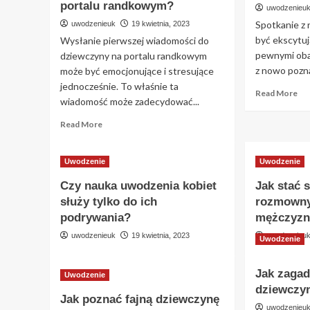
dz
się
portalu randkowym?
uwodzenieu
na
Zablokowany:
Spotkanie z
uwodzenieuk
19 kwietnia, 2023
FB
Jak
być ekscytują
Wysłanie pierwszej wiadomości do
Przełamać
Lody
pewnymi oba
dziewczyny na portalu randkowym
na
z nowo pozna
może być emocjonujące i stresujące
Randce
jednocześnie. To właśnie ta
Re
Read More
wiadomość może zadecydować...
mo
ab
Read
Read More
O
more
cz
about
ro
Jak
Uwodzenie
Uwodzenie
z
napisać
no
Czy nauka uwodzenia kobiet
Jak stać s
pierwszą
po
służy tylko do ich
rozmowny
wiadomość
dz
do
podrywania?
mężczyzn
dziewczyny
uwodzenieuk
19 kwietnia, 2023
uwodzenieu
Uwodzenie
na
portalu
randkowym?
Jak zagad
Uwodzenie
dziewczyn
Jak poznać fajną dziewczynę
uwodzenieu