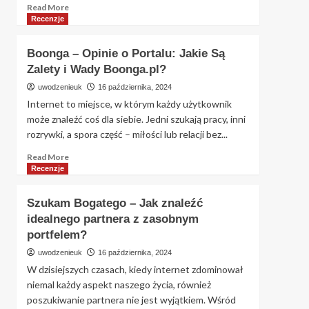
Read
Read More
more
Recenzje
about
Sponsora
Boonga – Opinie o Portalu: Jakie Są
szukam
Zalety i Wady Boonga.pl?
–
czy
uwodzenieuk
16 października, 2024
sponsoraszukam.pl
Internet to miejsce, w którym każdy użytkownik
to
może znaleźć coś dla siebie. Jedni szukają pracy, inni
miejsce
rozrywki, a spora część – miłości lub relacji bez...
na
znalezienie
Read
Read More
wsparcia?
more
Recenzje
about
Boonga
Szukam Bogatego – Jak znaleźć
–
idealnego partnera z zasobnym
Opinie
portfelem?
o
Portalu:
uwodzenieuk
16 października, 2024
Jakie
W dzisiejszych czasach, kiedy internet zdominował
Są
niemal każdy aspekt naszego życia, również
Zalety
poszukiwanie partnera nie jest wyjątkiem. Wśród
i