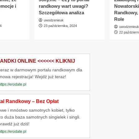
emocje i
randkowy wart uwagi?
Nowatorski
Szczegółowa analiza
Randkowy,
Role
uwodzenieuk
4
23 października, 2024
uwodzenieuk
22 październ
NDKI ONLINE <<<<<< KLIKNIJ
 teraz w darmowym portalu randkowym dla
rmowa rejestracja! Wejdź już teraz!
https://erodate.pl
tal Randkowy – Bez Opłat
owe i mnóstwo samotnych kobiet, tylko
o duża baza samotnych singielek i singli.
rawdź już dziś!
https://erodate.pl