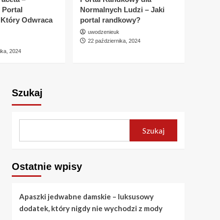
5
 Portal
Normalnych Ludzi – Jaki
 Który Odwraca
portal randkowy?
Porady
Apaszki jedwabne
uwodzenieuk
damskie – luksusowy
22 października, 2024
dodatek, który nigdy
ika, 2024
1
nie wychodzi z mody
Porady
Kiedy facet zrozumie,
Szukaj
że kocha? Oznaki,
emocje i subtelne
2
sygnały
Szukaj
Recenzje
Jolly.me – Czy to portal
randkowy wart uwagi?
Szczegółowa analiza
3
Ostatnie wpisy
Recenzje
Zaadoptuj Faceta –
Apaszki jedwabne damskie – luksusowy
Nowatorski Portal
dodatek, który nigdy nie wychodzi z mody
Randkowy, Który
4
Odwraca Role