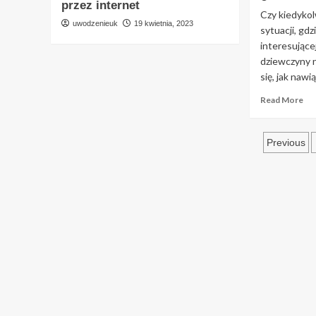
przez internet
Czy kiedykol
uwodzenieuk
19 kwietnia, 2023
sytuacji, gd
interesujące
dziewczyny n
się, jak nawią
Re
Read More
mo
ab
Stro
Jak
Previous
za
wpis
do
nie
dz
na
uli