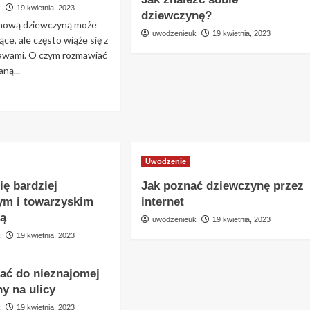
iewczynę
k
19 kwietnia, 2023
dziewczynę?
 nową dziewczyną może
uwodzenieuk
19 kwietnia, 2023
ce, ale często wiąże się z
wami. O czym rozmawiać
ną...
ad
re
out
ym
zmawiać
Uwodzenie
wo
ię bardziej
Jak poznać dziewczynę przez
znaną
m i towarzyskim
internet
iewczyną?
ą
uwodzenieuk
19 kwietnia, 2023
k
19 kwietnia, 2023
ać do nieznajomej
y na ulicy
k
19 kwietnia, 2023