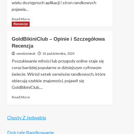
Wady
wielu dostępnych aplikacji i stron randkowych
Boonga.pl?
pojawia...
Read
Read More
more
Recenzje
about
Szukam
GoldBikiniClub – Opinie i Szczegółowa
Bogatego
Recenzja
–
Jak
uwodzenieuk
16 października, 2024
znaleźć
Poszukiwanie miłości lub przygody online staje się
idealnego
coraz bardziej popularne w dzisiejszym cyfrowym
partnera
świecie. Wśród setek serwisów randkowych, które
z
obiecują szybkie znajomości, pojawił się
zasobnym
portfelem?
GoldBikiniClub,...
Read
Read More
more
about
GoldBikiniClub
Chusty Z Jedwabiu
–
Opinie
i
Dojrzałe Randkowanie