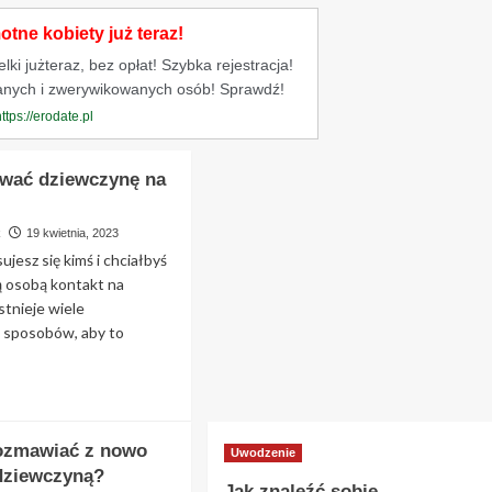
tne kobiety już teraz!
ki jużteraz, bez opłat! Szybka rejestracja!
anych i zwerywikowanych osób! Sprawdź!
https://erodate.pl
rwać dziewczynę na
k
19 kwietnia, 2023
sujesz się kimś i chciałbyś
ą osobą kontakt na
stnieje wiele
 sposobów, aby to
ad
re
out
ozmawiać z nowo
Uwodzenie
derwać
dziewczyną?
Jak znaleźć sobie