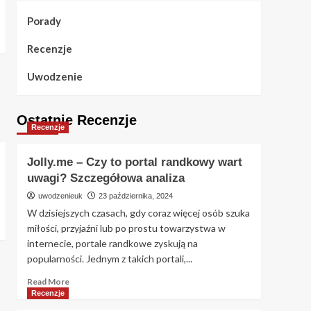
Porady
Recenzje
Uwodzenie
Ostatnie Recenzje
Recenzje
Jolly.me – Czy to portal randkowy wart
uwagi? Szczegółowa analiza
uwodzenieuk
23 października, 2024
W dzisiejszych czasach, gdy coraz więcej osób szuka
miłości, przyjaźni lub po prostu towarzystwa w
internecie, portale randkowe zyskują na
popularności. Jednym z takich portali,...
Read
Read More
more
Recenzje
about