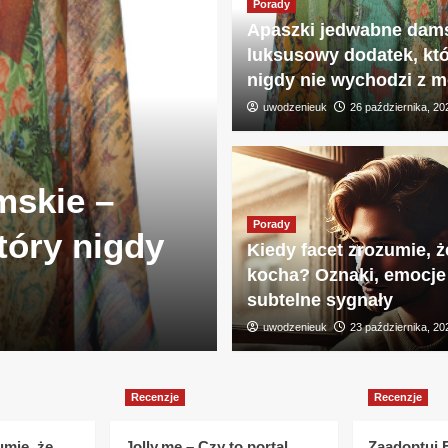
Porady
Apaszki jedwabne dams
luksusowy dodatek, kt
nigdy nie wychodzi z 
uwodzenieuk
26 października, 20
mskie –
Porady
Porady
tóry nigdy
Kiedy facet 
Kiedy facet zrozumie, ż
kocha? Oznaki, emocje 
Oznaki, emoc
subtelne sygnały
uwodzenieuk
uwodzenieuk
23 października, 2024
23 października, 20
Recenzje
Recenzje
umie, że
Jolly.me – Czy to portal
Zaadoptuj 