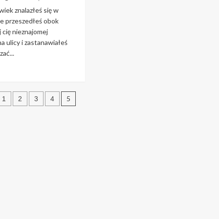
wiek znalazłeś się w
zie przeszedłeś obok
j cię nieznajomej
a ulicy i zastanawiałeś
zać...
ad
re
out
nicowanie
5
1
2
3
4
gadać
ów
znajomej
iewczyny
cy