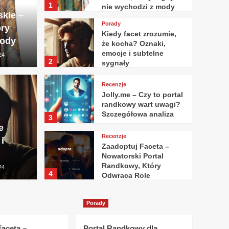
1
nie wychodzi z mody
kie –
Porady
óry
Kiedy facet zrozumie,
mody
że kocha? Oznaki,
emocje i subtelne
24
2
sygnały
Recenzje
Jolly.me – Czy to portal
randkowy wart uwagi?
Recenzje
Szczegółowa analiza
3
zrozumie, że kocha?
Joll
e
Recenzje
i
je i subtelne sygnały
war
Zaadoptuj Faceta –
Nowatorski Portal
Randkowy, Który
24
uwodzenie
4
Odwraca Role
Porady
Porady
Portal Randkowy dla
Normalnych Ludzi –
Jaki portal randkowy?
Faceta –
Portal Randkowy dla