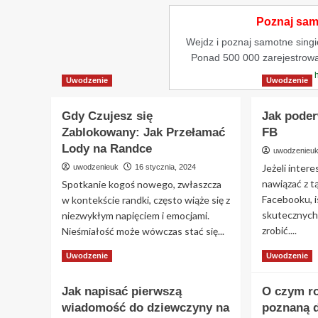
Poznaj samo
Wejdz i poznaj samotne singiel
Ponad 500 000 zarejestrow
Uwodzenie
Uwodzenie
Gdy Czujesz się
Jak pode
Zablokowany: Jak Przełamać
FB
Lody na Randce
uwodzenieu
Jeżeli intere
uwodzenieuk
16 stycznia, 2024
nawiązać z t
Spotkanie kogoś nowego, zwłaszcza
Facebooku, i
w kontekście randki, często wiąże się z
skutecznych
niezwykłym napięciem i emocjami.
zrobić....
Nieśmiałość może wówczas stać się...
Re
Read
Read More
Read More
Uwodzenie
Uwodzenie
mo
more
ab
about
Jak napisać pierwszą
O czym r
Jak
Gdy
po
wiadomość do dziewczyny na
Czujesz
poznaną 