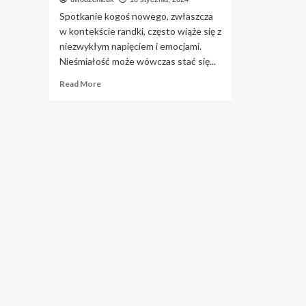
Spotkanie kogoś nowego, zwłaszcza
w kontekście randki, często wiąże się z
niezwykłym napięciem i emocjami.
Nieśmiałość może wówczas stać się...
Read
Read More
more
about
Gdy
Czujesz
się
Zablokowany:
Jak
Przełamać
Lody
na
Randce