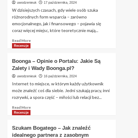
uwodzenieuk
17 października, 2024
Randkowy,
W dzisiejszych czasach, gdy wiele osób szuka
Który
różnorodnych form wsparcia – zarówno
Odwraca
emocjonalnego, jak i finansowego – pojawia się
Role
coraz więcej miejsc, które teoretycznie mają...
Read
Read More
more
Recenzje
about
Sponsora
Boonga – Opinie o Portalu: Jakie Są
szukam
Zalety i Wady Boonga.pl?
–
czy
uwodzenieuk
16 października, 2024
sponsoraszukam.pl
Internet to miejsce, w którym każdy użytkownik
to
może znaleźć coś dla siebie. Jedni szukają pracy, inni
miejsce
rozrywki, a spora część – miłości lub relacji bez...
na
znalezienie
Read
Read More
wsparcia?
more
Recenzje
about
Boonga
Szukam Bogatego – Jak znaleźć
–
idealnego partnera z zasobnym
Opinie