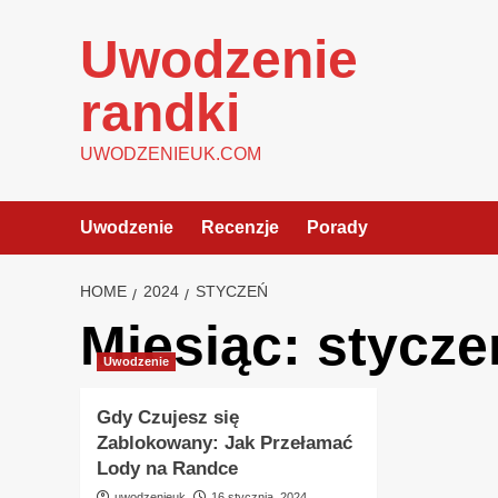
Skip
to
Uwodzenie
content
randki
UWODZENIEUK.COM
Uwodzenie
Recenzje
Porady
HOME
2024
STYCZEŃ
Miesiąc:
stycze
Uwodzenie
Gdy Czujesz się
Zablokowany: Jak Przełamać
Lody na Randce
uwodzenieuk
16 stycznia, 2024