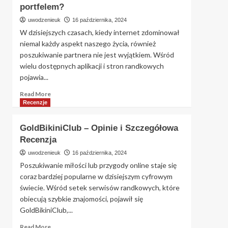
portfelem?
o
Portalu:
uwodzenieuk
16 października, 2024
Jakie
W dzisiejszych czasach, kiedy internet zdominował
Są
niemal każdy aspekt naszego życia, również
Zalety
poszukiwanie partnera nie jest wyjątkiem. Wśród
i
Wady
wielu dostępnych aplikacji i stron randkowych
Boonga.pl?
pojawia...
Read
Read More
more
Recenzje
about
Szukam
GoldBikiniClub – Opinie i Szczegółowa
Bogatego
Recenzja
–
Jak
uwodzenieuk
16 października, 2024
znaleźć
Poszukiwanie miłości lub przygody online staje się
idealnego
coraz bardziej popularne w dzisiejszym cyfrowym
partnera
świecie. Wśród setek serwisów randkowych, które
z
obiecują szybkie znajomości, pojawił się
zasobnym
portfelem?
GoldBikiniClub,...
Read
Read More