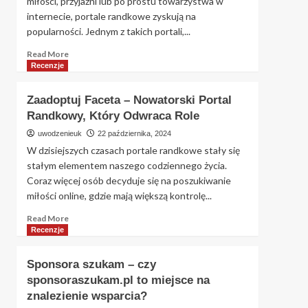
miłości, przyjaźni lub po prostu towarzystwa w
internecie, portale randkowe zyskują na
popularności. Jednym z takich portali,...
Read
Read More
more
Recenzje
about
Jolly.me
Zaadoptuj Faceta – Nowatorski Portal
–
Randkowy, Który Odwraca Role
Czy
to
uwodzenieuk
22 października, 2024
portal
W dzisiejszych czasach portale randkowe stały się
randkowy
stałym elementem naszego codziennego życia.
wart
Coraz więcej osób decyduje się na poszukiwanie
uwagi?
miłości online, gdzie mają większą kontrolę...
Szczegółowa
analiza
Read
Read More
more
Recenzje
about
Zaadoptuj
Sponsora szukam – czy
Faceta
sponsoraszukam.pl to miejsce na
–
znalezienie wsparcia?
Nowatorski
Portal