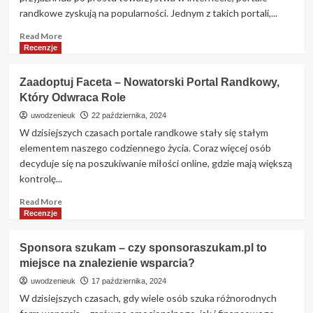
randkowe zyskują na popularności. Jednym z takich portali,...
Read
Read More
more
Recenzje
about
Jolly.me
Zaadoptuj Faceta – Nowatorski Portal Randkowy,
–
Który Odwraca Role
Czy
to
uwodzenieuk
22 października, 2024
portal
W dzisiejszych czasach portale randkowe stały się stałym
randkowy
elementem naszego codziennego życia. Coraz więcej osób
wart
decyduje się na poszukiwanie miłości online, gdzie mają większą
uwagi?
kontrolę...
Szczegółowa
analiza
Read
Read More
more
Recenzje
about
Zaadoptuj
Sponsora szukam – czy sponsoraszukam.pl to
Faceta
miejsce na znalezienie wsparcia?
–
Nowatorski
uwodzenieuk
17 października, 2024
Portal
W dzisiejszych czasach, gdy wiele osób szuka różnorodnych
Randkowy,