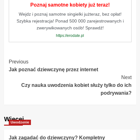
Poznaj samotne kobiety już teraz!
Wejdz i poznaj samotne singielki jużteraz, bez opłat!
Szybka rejestracja! Ponad 500 000 zarejestrowanych i
zwerywikowanych osób! Sprawdź!
https://erodate.pl
Post
Previous
Jak poznać dziewczynę przez internet
Navigation
Next
Czy nauka uwodzenia kobiet służy tylko do ich
podrywania?
Więcej
Uwodzenie
Jak zagadać do dziewczyny? Kompletny