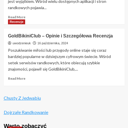
jest wyjątkiem. Wśród wielu dostępnych aplikacji i stron
Zalety
randkowych pojawia...
i
Wady
Read
Read More
Boonga.pl?
more
Recenzje
about
Szukam
GoldBikiniClub – Opinie i Szczegółowa Recenzja
Bogatego
–
uwodzenieuk
16 października, 2024
Jak
Poszukiwanie miłości lub przygody online staje się coraz
znaleźć
bardziej popularne w dzisiejszym cyfrowym świecie. Wśród
idealnego
setek serwisów randkowych, które obiecują szybkie
partnera
znajomości, pojawił się GoldBikiniClub,...
z
zasobnym
Read
Read More
portfelem?
more
about
GoldBikiniClub
Chusty Z Jedwabiu
–
Opinie
i
Dojrzałe Randkowanie
Szczegółowa
Recenzja
Warto zobaczyć