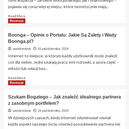
form wsparcia – zarówno emocjonalnego, jak i finansowego –
Który
pojawia się coraz więcej miejsc, które teoretycznie mają...
Odwraca
Role
Read
Read More
more
Recenzje
about
Sponsora
Boonga – Opinie o Portalu: Jakie Są Zalety i Wady
szukam
Boonga.pl?
–
czy
uwodzenieuk
16 października, 2024
sponsoraszukam.pl
Internet to miejsce, w którym każdy użytkownik może znaleźć
to
coś dla siebie. Jedni szukają pracy, inni rozrywki, a spora część –
miejsce
miłości lub relacji bez...
na
znalezienie
Read
Read More
wsparcia?
more
Recenzje
about
Boonga
Szukam Bogatego – Jak znaleźć idealnego partnera
–
z zasobnym portfelem?
Opinie
o
uwodzenieuk
16 października, 2024
Portalu:
W dzisiejszych czasach, kiedy internet zdominował niemal
Jakie
każdy aspekt naszego życia, również poszukiwanie partnera nie
Są