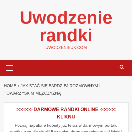
Skip
Uwodzenie
to
content
randki
UWODZENIEUK.COM
Primary
Menu
HOME
JAK STAĆ SIĘ BARDZIEJ ROZMOWNYM I
TOWARZYSKIM MĘŻCZYZNĄ
>>>>>> DARMOWE RANDKI ONLINE <<<<<<
KLIKNIJ
Poznaj napalone kobiety już teraz w darmowym portalu
randkowym dla singli! Bez opłat, darmowa rejestracja! Wejdź