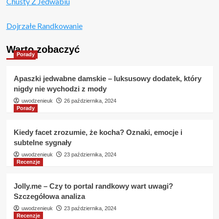
Chusty Z Jedwabiu
–
Opinie
i
Dojrzałe Randkowanie
Szczegółowa
Recenzja
Warto zobaczyć
Porady
Apaszki jedwabne damskie – luksusowy dodatek, który
nigdy nie wychodzi z mody
uwodzenieuk
26 października, 2024
Porady
Kiedy facet zrozumie, że kocha? Oznaki, emocje i
subtelne sygnały
uwodzenieuk
23 października, 2024
Recenzje
Jolly.me – Czy to portal randkowy wart uwagi?
Szczegółowa analiza
uwodzenieuk
23 października, 2024
Recenzje