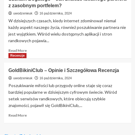
–
z zasobnym portfelem?
Opinie
o
uwodzenieuk
16 października, 2024
Portalu:
W dzisiejszych czasach, kiedy internet zdominował niemal
Jakie
każdy aspekt naszego życia, również poszukiwanie partnera nie
Są
jest wyjątkiem. Wśród wielu dostępnych aplikacji i stron
Zalety
randkowych pojawia...
i
Wady
Read
Read More
Boonga.pl?
more
Recenzje
about
Szukam
GoldBikiniClub – Opinie i Szczegółowa Recenzja
Bogatego
–
uwodzenieuk
16 października, 2024
Jak
Poszukiwanie miłości lub przygody online staje się coraz
znaleźć
bardziej popularne w dzisiejszym cyfrowym świecie. Wśród
idealnego
setek serwisów randkowych, które obiecują szybkie
partnera
znajomości, pojawił się GoldBikiniClub,...
z
zasobnym
Read
Read More
portfelem?
more
about
GoldBikiniClub