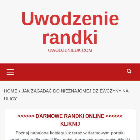
Skip
Uwodzenie
to
content
randki
UWODZENIEUK.COM
Primary
Menu
HOME
JAK ZAGADAĆ DO NIEZNAJOMEJ DZIEWCZYNY NA
ULICY
>>>>>> DARMOWE RANDKI ONLINE <<<<<<
KLIKNIJ
Poznaj napalone kobiety już teraz w darmowym portalu
randkowym dla singli! Bez opłat, darmowa rejestracja! Wejdź