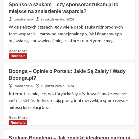
Zaadoptuj
Sponsora szukam – czy sponsoraszukam.pl to
Faceta
miejsce na znalezienie wsparcia?
–
Nowatorski
uwodzenieuk
17 października, 2024
Portal
W dzisiejszych czasach, gdy wiele osób szuka różnorodnych
Randkowy,
form wsparcia – zarówno emocjonalnego, jak i finansowego –
Który
pojawia się coraz więcej miejsc, które teoretycznie mają...
Odwraca
Role
Read
Read More
more
Recenzje
about
Sponsora
Boonga – Opinie o Portalu: Jakie Są Zalety i Wady
szukam
Boonga.pl?
–
czy
uwodzenieuk
16 października, 2024
sponsoraszukam.pl
Internet to miejsce, w którym każdy użytkownik może znaleźć
to
coś dla siebie. Jedni szukają pracy, inni rozrywki, a spora część –
miejsce
miłości lub relacji bez...
na
znalezienie
Read
Read More
wsparcia?
more
Recenzje
about
Boonga
Szukam Bogatego – Jak znaleźć idealnego partnera