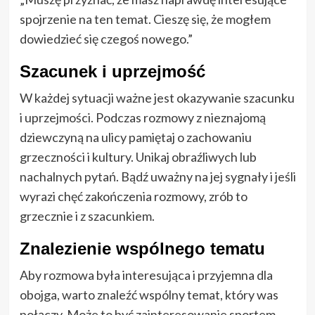
spojrzenie na ten temat. Cieszę się, że mogłem
dowiedzieć się czegoś nowego.”
Szacunek i uprzejmość
W każdej sytuacji ważne jest okazywanie szacunku
i uprzejmości. Podczas rozmowy z nieznajomą
dziewczyną na ulicy pamiętaj o zachowaniu
grzeczności i kultury. Unikaj obraźliwych lub
nachalnych pytań. Bądź uważny na jej sygnały i jeśli
wyrazi chęć zakończenia rozmowy, zrób to
grzecznie i z szacunkiem.
Znalezienie wspólnego tematu
Aby rozmowa była interesująca i przyjemna dla
obojga, warto znaleźć wspólny temat, który was
połączy. Może to być zainteresowanie sportem,