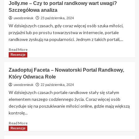
Jolly.me – Czy to portal randkowy wart uwagi?
Szczegółowa analiza
uwodzenieuk
23 października, 2024
W dzisiejszych czasach, gdy coraz więcej osób szuka miłości,
przyjaźni lub po prostu towarzystwa w internecie, portale
randkowe zyskują na popularności. Jednym z takich portali,...
Read
Read More
more
Recenzje
about
Jolly.me
Zaadoptuj Faceta – Nowatorski Portal Randkowy,
–
Który Odwraca Role
Czy
to
uwodzenieuk
22 października, 2024
portal
W dzisiejszych czasach portale randkowe stały się stałym
randkowy
elementem naszego codziennego życia. Coraz więcej osób
wart
decyduje się na poszukiwanie miłości online, gdzie mają większą
uwagi?
kontrolę...
Szczegółowa
analiza
Read
Read More
more
Recenzje
about