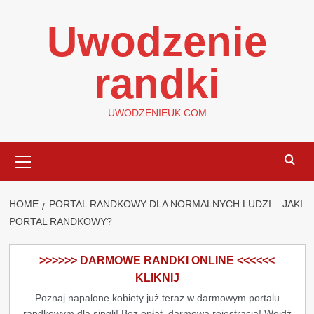
Skip
Uwodzenie
to
content
randki
UWODZENIEUK.COM
Primary
Menu
HOME
PORTAL RANDKOWY DLA NORMALNYCH LUDZI – JAKI
PORTAL RANDKOWY?
>>>>>> DARMOWE RANDKI ONLINE <<<<<<
KLIKNIJ
Poznaj napalone kobiety już teraz w darmowym portalu
randkowym dla singli! Bez opłat, darmowa rejestracja! Wejdź