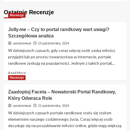
Ostatnie Recenzje
Recenzje
Jolly.me – Czy to portal randkowy wart uwagi?
Szczegółowa analiza
uwodzenieuk
23 października, 2024
W dzisiejszych czasach, gdy coraz więcej osób szuka miłości,
przyjaźni lub po prostu towarzystwa w internecie, portale
randkowe zyskują na popularności. Jednym z takich portali,...
Read
Read More
more
Recenzje
about
Jolly.me
Zaadoptuj Faceta – Nowatorski Portal Randkowy,
–
Który Odwraca Role
Czy
to
uwodzenieuk
22 października, 2024
portal
W dzisiejszych czasach portale randkowe stały się stałym
randkowy
elementem naszego codziennego życia. Coraz więcej osób
wart
decyduje się na poszukiwanie miłości online, gdzie mają większą
uwagi?