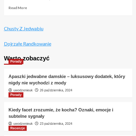
zasobnym
Read
Read More
portfelem?
more
about
GoldBikiniClub
Chusty Z Jedwabiu
–
Opinie
i
Dojrzałe Randkowanie
Szczegółowa
Recenzja
Warto zobaczyć
Porady
Apaszki jedwabne damskie – luksusowy dodatek, który
nigdy nie wychodzi z mody
uwodzenieuk
26 października, 2024
Porady
Kiedy facet zrozumie, że kocha? Oznaki, emocje i
subtelne sygnały
uwodzenieuk
23 października, 2024
Recenzje