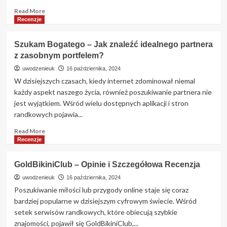
znalezienie
Read
Read More
wsparcia?
more
Recenzje
about
Boonga
Szukam Bogatego – Jak znaleźć idealnego partnera
–
z zasobnym portfelem?
Opinie
o
uwodzenieuk
16 października, 2024
Portalu:
W dzisiejszych czasach, kiedy internet zdominował niemal
Jakie
każdy aspekt naszego życia, również poszukiwanie partnera nie
Są
jest wyjątkiem. Wśród wielu dostępnych aplikacji i stron
Zalety
randkowych pojawia...
i
Wady
Read
Read More
Boonga.pl?
more
Recenzje
about
Szukam
GoldBikiniClub – Opinie i Szczegółowa Recenzja
Bogatego
–
uwodzenieuk
16 października, 2024
Jak
Poszukiwanie miłości lub przygody online staje się coraz
znaleźć
bardziej popularne w dzisiejszym cyfrowym świecie. Wśród
idealnego
setek serwisów randkowych, które obiecują szybkie
partnera
znajomości, pojawił się GoldBikiniClub,...
z