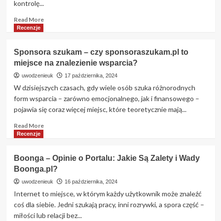
kontrolę...
Szczegółowa
analiza
Read
Read More
more
Recenzje
about
Zaadoptuj
Sponsora szukam – czy sponsoraszukam.pl to
Faceta
miejsce na znalezienie wsparcia?
–
Nowatorski
uwodzenieuk
17 października, 2024
Portal
W dzisiejszych czasach, gdy wiele osób szuka różnorodnych
Randkowy,
form wsparcia – zarówno emocjonalnego, jak i finansowego –
Który
pojawia się coraz więcej miejsc, które teoretycznie mają...
Odwraca
Role
Read
Read More
more
Recenzje
about
Sponsora
Boonga – Opinie o Portalu: Jakie Są Zalety i Wady
szukam
Boonga.pl?
–
czy
uwodzenieuk
16 października, 2024
sponsoraszukam.pl
Internet to miejsce, w którym każdy użytkownik może znaleźć
to
coś dla siebie. Jedni szukają pracy, inni rozrywki, a spora część –
miejsce
miłości lub relacji bez...
na