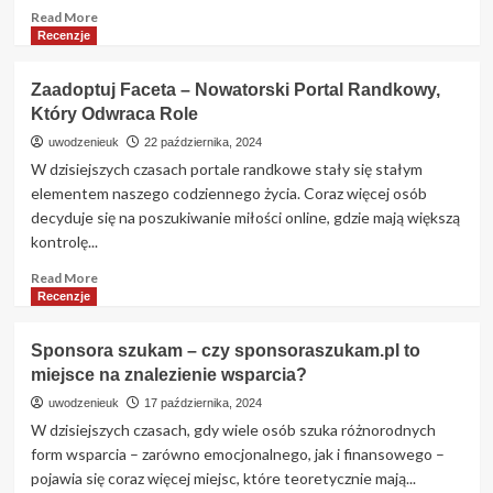
Read
Read More
more
Recenzje
about
Jolly.me
Zaadoptuj Faceta – Nowatorski Portal Randkowy,
–
Który Odwraca Role
Czy
to
uwodzenieuk
22 października, 2024
portal
W dzisiejszych czasach portale randkowe stały się stałym
randkowy
elementem naszego codziennego życia. Coraz więcej osób
wart
decyduje się na poszukiwanie miłości online, gdzie mają większą
uwagi?
kontrolę...
Szczegółowa
analiza
Read
Read More
more
Recenzje
about
Zaadoptuj
Sponsora szukam – czy sponsoraszukam.pl to
Faceta
miejsce na znalezienie wsparcia?
–
Nowatorski
uwodzenieuk
17 października, 2024
Portal
W dzisiejszych czasach, gdy wiele osób szuka różnorodnych
Randkowy,
form wsparcia – zarówno emocjonalnego, jak i finansowego –
Który
pojawia się coraz więcej miejsc, które teoretycznie mają...
Odwraca