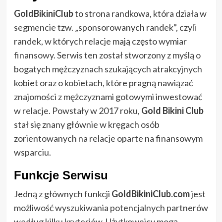
GoldBikiniClub
to strona randkowa, która działa w
segmencie tzw. „sponsorowanych randek”, czyli
randek, w których relacje mają często wymiar
finansowy. Serwis ten został stworzony z myślą o
bogatych mężczyznach szukających atrakcyjnych
kobiet oraz o kobietach, które pragną nawiązać
znajomości z mężczyznami gotowymi inwestować
w relacje. Powstały w 2017 roku,
Gold Bikini Club
stał się znany głównie w kręgach osób
zorientowanych na relacje oparte na finansowym
wsparciu.
Funkcje Serwisu
Jedną z głównych funkcji
GoldBikiniClub.com
jest
możliwość wyszukiwania potencjalnych partnerów
według kilku kryteriów. Użytkownicy mogą