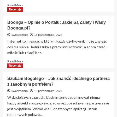
Role
Read
Read More
more
Recenzje
about
Sponsora
Boonga – Opinie o Portalu: Jakie Są Zalety i Wady
szukam
Boonga.pl?
–
czy
uwodzenieuk
16 października, 2024
sponsoraszukam.pl
Internet to miejsce, w którym każdy użytkownik może znaleźć
to
coś dla siebie. Jedni szukają pracy, inni rozrywki, a spora część –
miejsce
miłości lub relacji bez...
na
znalezienie
Read
Read More
wsparcia?
more
Recenzje
about
Boonga
Szukam Bogatego – Jak znaleźć idealnego partnera
–
z zasobnym portfelem?
Opinie
o
uwodzenieuk
16 października, 2024
Portalu:
W dzisiejszych czasach, kiedy internet zdominował niemal
Jakie
każdy aspekt naszego życia, również poszukiwanie partnera nie
Są
jest wyjątkiem. Wśród wielu dostępnych aplikacji i stron
Zalety
randkowych pojawia...
i