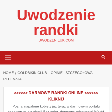
Skip
Uwodzenie
to
content
randki
UWODZENIEUK.COM
Primary
Menu
HOME
GOLDBIKINICLUB – OPINIE I SZCZEGÓŁOWA
RECENZJA
>>>>>> DARMOWE RANDKI ONLINE <<<<<<
KLIKNIJ
Poznaj napalone kobiety już teraz w darmowym portalu
randkowym dla singli! Bez opłat, darmowa rejestracja! Wejdź