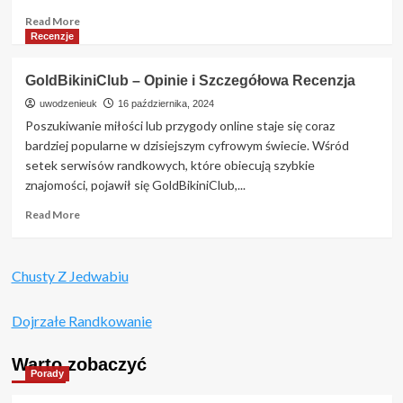
Wady
Read
Read More
Boonga.pl?
more
Recenzje
about
Szukam
GoldBikiniClub – Opinie i Szczegółowa Recenzja
Bogatego
–
uwodzenieuk
16 października, 2024
Jak
Poszukiwanie miłości lub przygody online staje się coraz
znaleźć
bardziej popularne w dzisiejszym cyfrowym świecie. Wśród
idealnego
setek serwisów randkowych, które obiecują szybkie
partnera
znajomości, pojawił się GoldBikiniClub,...
z
zasobnym
Read
Read More
portfelem?
more
about
GoldBikiniClub
Chusty Z Jedwabiu
–
Opinie
i
Dojrzałe Randkowanie
Szczegółowa
Recenzja
Warto zobaczyć
Porady