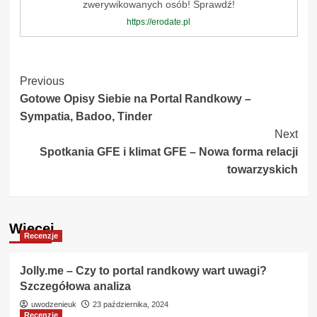
zwerywikowanych osób! Sprawdź!
https://erodate.pl
Post
Previous
Gotowe Opisy Siebie na Portal Randkowy –
Navigation
Sympatia, Badoo, Tinder
Next
Spotkania GFE i klimat GFE – Nowa forma relacji
towarzyskich
Więcej
Recenzje
Jolly.me – Czy to portal randkowy wart uwagi?
Szczegółowa analiza
uwodzenieuk
23 października, 2024
Recenzje