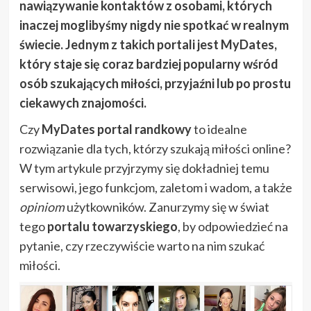
nawiązywanie kontaktów z osobami, których
inaczej moglibyśmy nigdy nie spotkać w realnym
świecie. Jednym z takich portali jest MyDates,
który staje się coraz bardziej popularny wśród
osób szukających miłości, przyjaźni lub po prostu
ciekawych znajomości.
Czy
MyDates portal randkowy
to idealne
rozwiązanie dla tych, którzy szukają miłości online?
W tym artykule przyjrzymy się dokładniej temu
serwisowi, jego funkcjom, zaletom i wadom, a także
opiniom
użytkowników. Zanurzymy się w świat
tego
portalu towarzyskiego
, by odpowiedzieć na
pytanie, czy rzeczywiście warto na nim szukać
miłości.