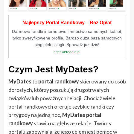
Najlepszy Portal Randkowy – Bez Opłat
Darmowe randki internetowe i mnóstwo samotnych kobiet,
tylko zweryfikowene profile. Bardzo duża baza samotnych
singielek i singli. Sprawdź już dziś!
https://erodate.pl
Czym Jest MyDates?
MyDates
to
portal randkowy
skierowany do osób
dorosłych, którzy poszukują długotrwałych
związków lub poważnych relacji. Chociaż wiele
portali randkowych oferuje szybkie randki czy
przygody na jedną noc,
MyDates portal
randkowy
stawia na głębsze relacje. Twórcy
portalu zapewniają, że jego celem jest pomoc w