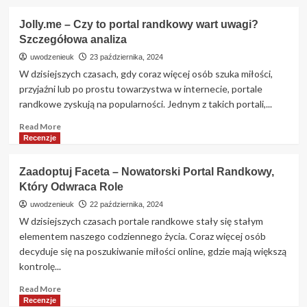
Jolly.me – Czy to portal randkowy wart uwagi?
Szczegółowa analiza
uwodzenieuk
23 października, 2024
W dzisiejszych czasach, gdy coraz więcej osób szuka miłości,
przyjaźni lub po prostu towarzystwa w internecie, portale
randkowe zyskują na popularności. Jednym z takich portali,...
Read
Read More
more
Recenzje
about
Jolly.me
Zaadoptuj Faceta – Nowatorski Portal Randkowy,
–
Który Odwraca Role
Czy
to
uwodzenieuk
22 października, 2024
portal
W dzisiejszych czasach portale randkowe stały się stałym
randkowy
elementem naszego codziennego życia. Coraz więcej osób
wart
decyduje się na poszukiwanie miłości online, gdzie mają większą
uwagi?
kontrolę...
Szczegółowa
analiza
Read
Read More
more
Recenzje