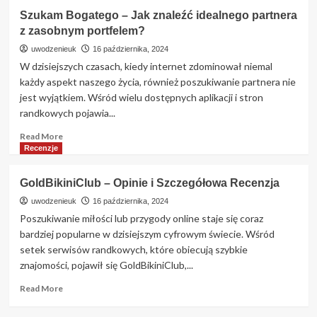
Boonga
Szukam Bogatego – Jak znaleźć idealnego partnera
–
z zasobnym portfelem?
Opinie
o
uwodzenieuk
16 października, 2024
Portalu:
W dzisiejszych czasach, kiedy internet zdominował niemal
Jakie
każdy aspekt naszego życia, również poszukiwanie partnera nie
Są
jest wyjątkiem. Wśród wielu dostępnych aplikacji i stron
Zalety
randkowych pojawia...
i
Wady
Read
Read More
Boonga.pl?
more
Recenzje
about
Szukam
GoldBikiniClub – Opinie i Szczegółowa Recenzja
Bogatego
–
uwodzenieuk
16 października, 2024
Jak
Poszukiwanie miłości lub przygody online staje się coraz
znaleźć
bardziej popularne w dzisiejszym cyfrowym świecie. Wśród
idealnego
setek serwisów randkowych, które obiecują szybkie
partnera
znajomości, pojawił się GoldBikiniClub,...
z
zasobnym
Read
Read More
portfelem?
more
about