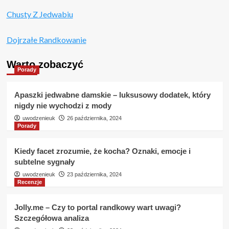
GoldBikiniClub
Chusty Z Jedwabiu
–
Opinie
i
Dojrzałe Randkowanie
Szczegółowa
Recenzja
Warto zobaczyć
Porady
Apaszki jedwabne damskie – luksusowy dodatek, który
nigdy nie wychodzi z mody
uwodzenieuk
26 października, 2024
Porady
Kiedy facet zrozumie, że kocha? Oznaki, emocje i
subtelne sygnały
uwodzenieuk
23 października, 2024
Recenzje
Jolly.me – Czy to portal randkowy wart uwagi?
Szczegółowa analiza