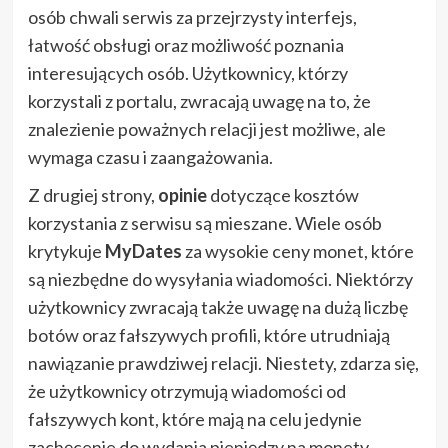
osób chwali serwis za przejrzysty interfejs,
łatwość obsługi oraz możliwość poznania
interesujących osób. Użytkownicy, którzy
korzystali z portalu, zwracają uwagę na to, że
znalezienie poważnych relacji jest możliwe, ale
wymaga czasu i zaangażowania.
Z drugiej strony,
opinie
dotyczące kosztów
korzystania z serwisu są mieszane. Wiele osób
krytykuje
MyDates
za wysokie ceny monet, które
są niezbędne do wysyłania wiadomości. Niektórzy
użytkownicy zwracają także uwagę na dużą liczbę
botów oraz fałszywych profili, które utrudniają
nawiązanie prawdziwej relacji. Niestety, zdarza się,
że użytkownicy otrzymują wiadomości od
fałszywych kont, które mają na celu jedynie
zachęcenie do wydania pieniędzy na monety.