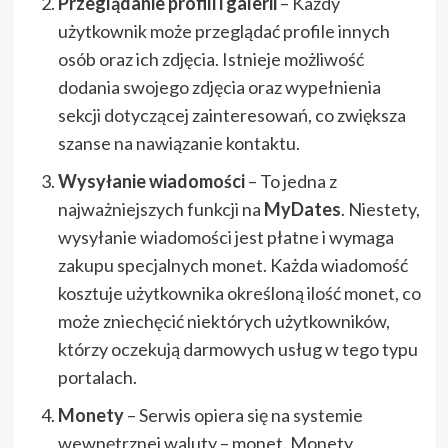
Przeglądanie profili i galerii
– Każdy
użytkownik może przeglądać profile innych
osób oraz ich zdjęcia. Istnieje możliwość
dodania swojego zdjęcia oraz wypełnienia
sekcji dotyczącej zainteresowań, co zwiększa
szanse na nawiązanie kontaktu.
Wysyłanie wiadomości
– To jedna z
najważniejszych funkcji na
MyDates
. Niestety,
wysyłanie wiadomości jest płatne i wymaga
zakupu specjalnych monet. Każda wiadomość
kosztuje użytkownika określoną ilość monet, co
może zniechęcić niektórych użytkowników,
którzy oczekują darmowych usług w tego typu
portalach.
Monety
– Serwis opiera się na systemie
wewnętrznej waluty – monet. Monety