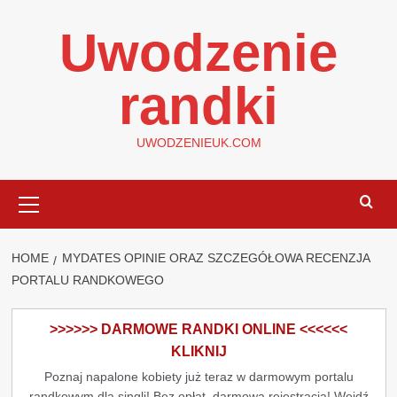
Skip
Uwodzenie
to
content
randki
UWODZENIEUK.COM
Primary
Menu
HOME
MYDATES OPINIE ORAZ SZCZEGÓŁOWA RECENZJA
PORTALU RANDKOWEGO
>>>>>> DARMOWE RANDKI ONLINE <<<<<<
KLIKNIJ
Poznaj napalone kobiety już teraz w darmowym portalu
randkowym dla singli! Bez opłat, darmowa rejestracja! Wejdź