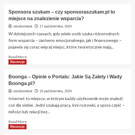
about
Zaadoptuj
Sponsora szukam – czy sponsoraszukam.pl to
Faceta
miejsce na znalezienie wsparcia?
–
Nowatorski
uwodzenieuk
17 października, 2024
Portal
W dzisiejszych czasach, gdy wiele osób szuka różnorodnych
Randkowy,
form wsparcia – zarówno emocjonalnego, jak i finansowego –
Który
pojawia się coraz więcej miejsc, które teoretycznie mają...
Odwraca
Role
Read
Read More
more
Recenzje
about
Sponsora
Boonga – Opinie o Portalu: Jakie Są Zalety i Wady
szukam
Boonga.pl?
–
czy
uwodzenieuk
16 października, 2024
sponsoraszukam.pl
Internet to miejsce, w którym każdy użytkownik może znaleźć
to
coś dla siebie. Jedni szukają pracy, inni rozrywki, a spora część –
miejsce
miłości lub relacji bez...
na
znalezienie
Read
Read More
wsparcia?
more
Recenzje
about