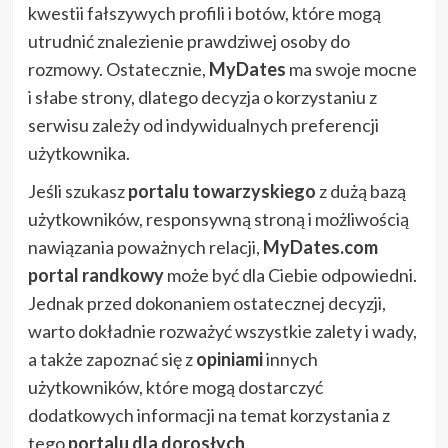
kwestii fałszywych profili i botów, które mogą
utrudnić znalezienie prawdziwej osoby do
rozmowy. Ostatecznie,
MyDates
ma swoje mocne
i słabe strony, dlatego decyzja o korzystaniu z
serwisu zależy od indywidualnych preferencji
użytkownika.
Jeśli szukasz
portalu towarzyskiego
z dużą bazą
użytkowników, responsywną stroną i możliwością
nawiązania poważnych relacji,
MyDates.com
portal randkowy
może być dla Ciebie odpowiedni.
Jednak przed dokonaniem ostatecznej decyzji,
warto dokładnie rozważyć wszystkie zalety i wady,
a także zapoznać się z
opiniami
innych
użytkowników, które mogą dostarczyć
dodatkowych informacji na temat korzystania z
tego
portalu dla dorosłych
.