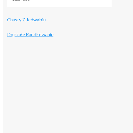
more
about
GoldBikiniClub
Chusty Z Jedwabiu
–
Opinie
i
Dojrzałe Randkowanie
Szczegółowa
Recenzja