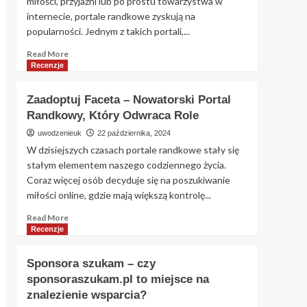
miłości, przyjaźni lub po prostu towarzystwa w
internecie, portale randkowe zyskują na
popularności. Jednym z takich portali,...
Read
Read More
more
Recenzje
about
Jolly.me
Zaadoptuj Faceta – Nowatorski Portal
–
Randkowy, Który Odwraca Role
Czy
to
uwodzenieuk
22 października, 2024
portal
W dzisiejszych czasach portale randkowe stały się
randkowy
stałym elementem naszego codziennego życia.
wart
Coraz więcej osób decyduje się na poszukiwanie
uwagi?
miłości online, gdzie mają większą kontrolę...
Szczegółowa
analiza
Read
Read More
more
Recenzje
about
Zaadoptuj
Sponsora szukam – czy
Faceta
sponsoraszukam.pl to miejsce na
–
znalezienie wsparcia?
Nowatorski
Portal