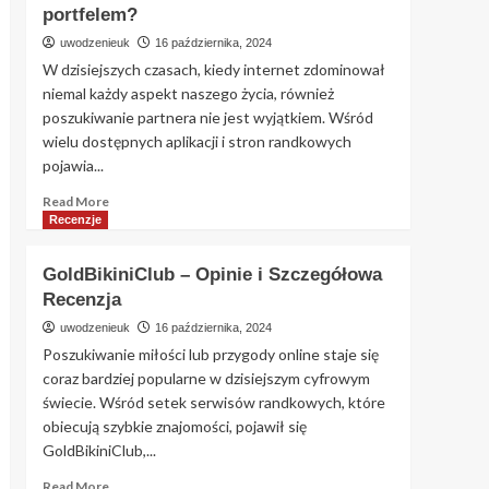
portfelem?
o
Portalu:
uwodzenieuk
16 października, 2024
Jakie
W dzisiejszych czasach, kiedy internet zdominował
Są
niemal każdy aspekt naszego życia, również
Zalety
poszukiwanie partnera nie jest wyjątkiem. Wśród
i
Wady
wielu dostępnych aplikacji i stron randkowych
Boonga.pl?
pojawia...
Read
Read More
more
Recenzje
about
Szukam
GoldBikiniClub – Opinie i Szczegółowa
Bogatego
Recenzja
–
Jak
uwodzenieuk
16 października, 2024
znaleźć
Poszukiwanie miłości lub przygody online staje się
idealnego
coraz bardziej popularne w dzisiejszym cyfrowym
partnera
świecie. Wśród setek serwisów randkowych, które
z
obiecują szybkie znajomości, pojawił się
zasobnym
portfelem?
GoldBikiniClub,...
Read
Read More