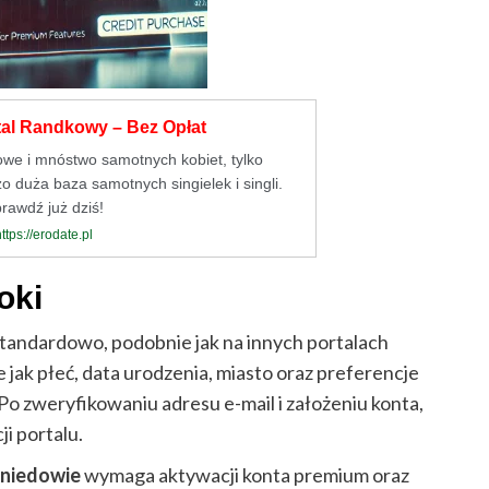
tal Randkowy – Bez Opłat
owe i mnóstwo samotnych kobiet, tylko
o duża baza samotnych singielek i singli.
rawdź już dziś!
https://erodate.pl
oki
tandardowo, podobnie jak na innych portalach
jak płeć, data urodzenia, miasto oraz preferencje
 Po zweryfikowaniu adresu e-mail i założeniu konta,
i portalu.
eniedowie
wymaga aktywacji konta premium oraz