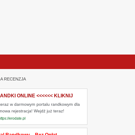
ZA RECENZJA
NDKI ONLINE <<<<<< KLIKNIJ
 teraz w darmowym portalu randkowym dla
rmowa rejestracja! Wejdź już teraz!
https://erodate.pl
tal Randkowy – Bez Opłat