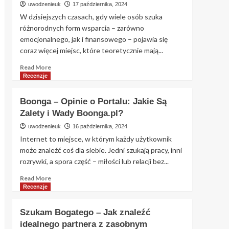
uwodzenieuk
17 października, 2024
Randkowy,
W dzisiejszych czasach, gdy wiele osób szuka
Który
różnorodnych form wsparcia – zarówno
Odwraca
emocjonalnego, jak i finansowego – pojawia się
Role
coraz więcej miejsc, które teoretycznie mają...
Read
Read More
more
Recenzje
about
Sponsora
Boonga – Opinie o Portalu: Jakie Są
szukam
Zalety i Wady Boonga.pl?
–
czy
uwodzenieuk
16 października, 2024
sponsoraszukam.pl
Internet to miejsce, w którym każdy użytkownik
to
może znaleźć coś dla siebie. Jedni szukają pracy, inni
miejsce
rozrywki, a spora część – miłości lub relacji bez...
na
znalezienie
Read
Read More
wsparcia?
more
Recenzje
about
Boonga
Szukam Bogatego – Jak znaleźć
–
idealnego partnera z zasobnym
Opinie