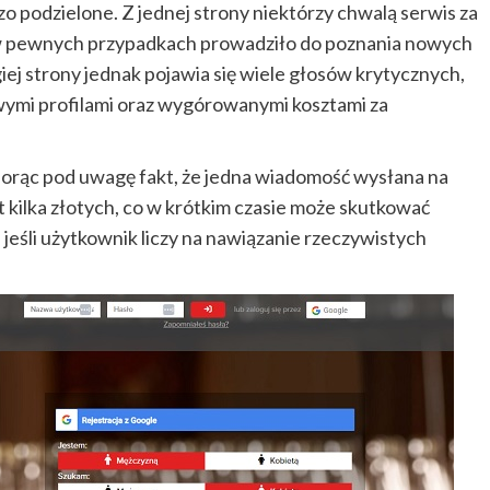
zo podzielone. Z jednej strony niektórzy chwalą serwis za
 w pewnych przypadkach prowadziło do poznania nowych
iej strony jednak pojawia się wiele głosów krytycznych,
wymi profilami oraz wygórowanymi kosztami za
iorąc pod uwagę fakt, że jedna wiadomość wysłana na
kilka złotych, co w krótkim czasie może skutkować
eśli użytkownik liczy na nawiązanie rzeczywistych