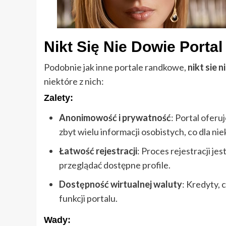
Nikt Się Nie Dowie Portal
Podobnie jak inne portale randkowe,
nikt sie 
niektóre z nich:
Zalety:
Anonimowość i prywatność
: Portal ofer
zbyt wielu informacji osobistych, co dla n
Łatwość rejestracji
: Proces rejestracji je
przeglądać dostępne profile.
Dostępność wirtualnej waluty
: Kredyty, 
funkcji portalu.
Wady: