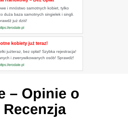
owe i mnóstwo samotnych kobiet, tylko
o duża baza samotnych singielek i singli.
rawdź już dziś!
https://erodate.pl
tne kobiety już teraz!
ki jużteraz, bez opłat! Szybka rejestracja!
anych i zwerywikowanych osób! Sprawdź!
https://erodate.pl
e – Opinie o
a Recenzja