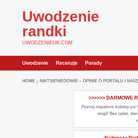
Skip
to
Uwodzenie
content
randki
UWODZENIEUK.COM
Uwodzenie
Recenzje
Porady
HOME
NIKTSIENIEDOWIE – OPINIE O PORTALU I NAS
>>>>>> DARMOWE RA
Poznaj napalone kobiety już
singli! Bez opłat, da
Najlepszy Por