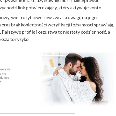
nawiązywać kontakt, użytkownik musi zaakceptować
ychodzi link potwierdzający, który aktywuje konto.
lemowy, wielu użytkowników zwraca uwagę na jego
 oraz brak konieczności weryfikacji tożsamości sprawiają,
. Fałszywe profile i oszustwa to niestety codzienność, a
ksza to ryzyko.