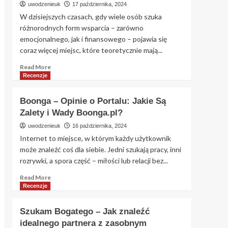
uwodzenieuk
17 października, 2024
Randkowy,
W dzisiejszych czasach, gdy wiele osób szuka
Który
różnorodnych form wsparcia – zarówno
Odwraca
emocjonalnego, jak i finansowego – pojawia się
Role
coraz więcej miejsc, które teoretycznie mają...
Read
Read More
more
Recenzje
about
Sponsora
Boonga – Opinie o Portalu: Jakie Są
szukam
Zalety i Wady Boonga.pl?
–
czy
uwodzenieuk
16 października, 2024
sponsoraszukam.pl
Internet to miejsce, w którym każdy użytkownik
to
może znaleźć coś dla siebie. Jedni szukają pracy, inni
miejsce
rozrywki, a spora część – miłości lub relacji bez...
na
znalezienie
Read
Read More
wsparcia?
more
Recenzje
about
Boonga
Szukam Bogatego – Jak znaleźć
–
idealnego partnera z zasobnym
Opinie