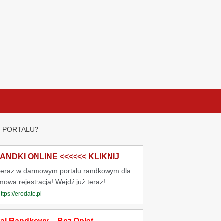
O PORTALU?
NDKI ONLINE <<<<<< KLIKNIJ
 teraz w darmowym portalu randkowym dla
rmowa rejestracja! Wejdź już teraz!
https://erodate.pl
tal Randkowy – Bez Opłat