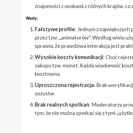
znajomości z osobami z różnych krajów, co 
Wady:
Fałszywe profile
: Jednym z największych 
przez tzw. „animatorów”. Według wielu użyt
sprawia, że prawdziwa interakcja jest prak
Wysokie koszty komunikacji
: Choć rejes
zakupu tzw. monet. Każda wiadomość kosztu
kosztowna.
Uproszczona rejestracja
: Brak weryfikacj
oszustw.
Brak realnych spotkań
: Moderatorzy prow
tym, że nie można spotkać się z tymi „użyt