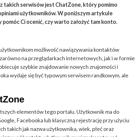
 z takich serwisów jest ChatZone, który pomimo
 opiniami użytkowników. W poniższym artykule
y pomóc Ci ocenić, czy warto założyć tam konto.
e użytkownikom możliwość nawiązywania kontaktów
st zarówno na przeglądarkach internetowych, jak i w formie
s obiecuje szybkie znajdowanie nowych znajomości i
t oka wydaje się być typowym serwisem randkowym, ale
atZone
stszych elementów tego portalu. Użytkownik ma do
oogle, Facebooka lub klasyczną rejestrację przy użyciu
h takich jak nazwa użytkownika, wiek, płeć oraz