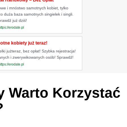
owe i mnóstwo samotnych kobiet, tylko
o duża baza samotnych singielek i singli.
rawdź już dziś!
https://erodate.pl
tne kobiety już teraz!
ki jużteraz, bez opłat! Szybka rejestracja!
anych i zwerywikowanych osób! Sprawdź!
https://erodate.pl
y Warto Korzystać
?