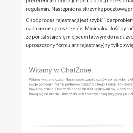
preferencje dotyczące płci, z którą chce się 
regulamin. Następnie na skrzynkę pocztową prz
Choć proces rejestracji jest szybki i bezprob
nadmierne uproszczenie. Minimalna ilość pytań
że portal staje się miejscem łatwym do nadużyć
uproszczony formularz rejestracyjny tylko zwię