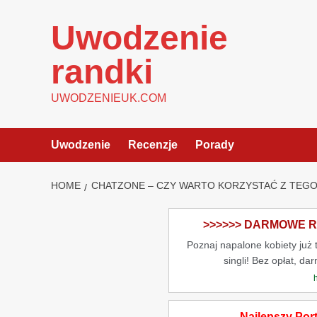
Skip
to
Uwodzenie
content
randki
UWODZENIEUK.COM
Uwodzenie
Recenzje
Porady
HOME
CHATZONE – CZY WARTO KORZYSTAĆ Z TEG
>>>>>> DARMOWE RA
Poznaj napalone kobiety już
singli! Bez opłat, da
Najlepszy Por