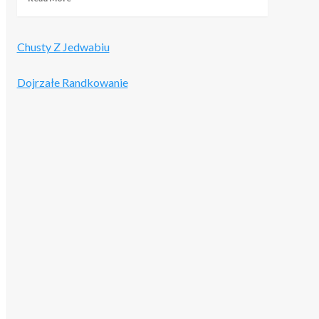
more
about
GoldBikiniClub
Chusty Z Jedwabiu
–
Opinie
i
Dojrzałe Randkowanie
Szczegółowa
Recenzja