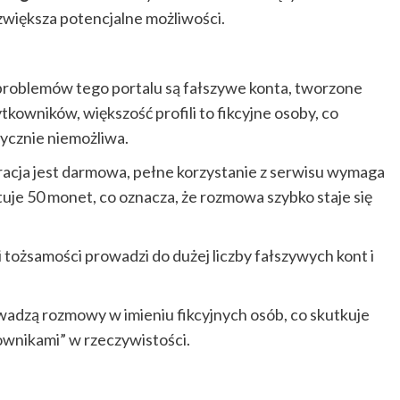
zwiększa potencjalne możliwości.
problemów tego portalu są fałszywe konta, tworzone
kowników, większość profili to fikcyjne osoby, co
tycznie niemożliwa.
tracja jest darmowa, pełne korzystanie z serwisu wymaga
je 50 monet, co oznacza, że rozmowa szybko staje się
i tożsamości prowadzi do dużej liczby fałszywych kont i
adzą rozmowy w imieniu fikcyjnych osób, co skutkuje
kownikami” w rzeczywistości.