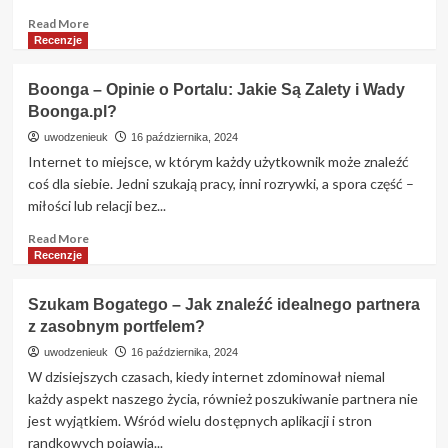
Role
Read
Read More
more
Recenzje
about
Sponsora
Boonga – Opinie o Portalu: Jakie Są Zalety i Wady
szukam
Boonga.pl?
–
czy
uwodzenieuk
16 października, 2024
sponsoraszukam.pl
Internet to miejsce, w którym każdy użytkownik może znaleźć
to
coś dla siebie. Jedni szukają pracy, inni rozrywki, a spora część –
miejsce
miłości lub relacji bez...
na
znalezienie
Read
Read More
wsparcia?
more
Recenzje
about
Boonga
Szukam Bogatego – Jak znaleźć idealnego partnera
–
z zasobnym portfelem?
Opinie
o
uwodzenieuk
16 października, 2024
Portalu:
W dzisiejszych czasach, kiedy internet zdominował niemal
Jakie
każdy aspekt naszego życia, również poszukiwanie partnera nie
Są
jest wyjątkiem. Wśród wielu dostępnych aplikacji i stron
Zalety
randkowych pojawia...
i