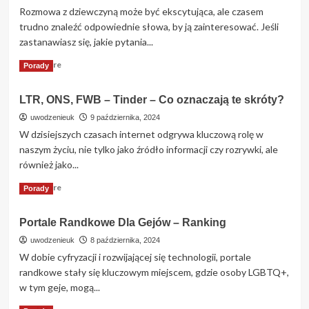
Rozmowa z dziewczyną może być ekscytująca, ale czasem
trudno znaleźć odpowiednie słowa, by ją zainteresować. Jeśli
zastanawiasz się, jakie pytania...
Read
Read More
Porady
more
about
LTR, ONS, FWB – Tinder – Co oznaczają te skróty?
Pytania
do
uwodzenieuk
9 października, 2024
dziewczyny:
W dzisiejszych czasach internet odgrywa kluczową rolę w
ciekawe,
naszym życiu, nie tylko jako źródło informacji czy rozrywki, ale
trudne
również jako...
i
kreatywne
Read
Read More
Porady
–
more
100
about
pytań
Portale Randkowe Dla Gejów – Ranking
LTR,
do
ONS,
uwodzenieuk
8 października, 2024
dziewczyny
FWB
W dobie cyfryzacji i rozwijającej się technologii, portale
–
randkowe stały się kluczowym miejscem, gdzie osoby LGBTQ+,
Tinder
w tym geje, mogą...
–
Co
Read