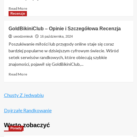
Wady
Read
Read More
Boonga.pl?
more
Recenzje
about
Szukam
GoldBikiniClub – Opinie i Szczegółowa Recenzja
Bogatego
–
uwodzenieuk
16 października, 2024
Jak
Poszukiwanie miłości lub przygody online staje się coraz
znaleźć
bardziej popularne w dzisiejszym cyfrowym świecie. Wśród
idealnego
setek serwisów randkowych, które obiecują szybkie
partnera
znajomości, pojawił się GoldBikiniClub,...
z
zasobnym
Read
Read More
portfelem?
more
about
GoldBikiniClub
Chusty Z Jedwabiu
–
Opinie
i
Dojrzałe Randkowanie
Szczegółowa
Recenzja
Warto zobaczyć
Porady