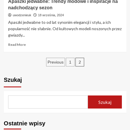
Apaszki jedwabne: Trendy modowe i inspiracje na
Czy
nadchodzący sezon
Milczenie
Boli
uwodzenieuk
18 września, 2024
Faceta?
Apaszki jedwabne to od lat synonim elegancji i stylu, a ich
Sprawdź,
popularność nie słabnie. Od kultowych modeli noszonych przez
Jak
gwiazdy...
Milczenie
Kobiety
Read
Read More
Wpływa
more
na
about
Faceta!
Stronicowanie
Apaszki
2
Previous
1
jedwabne:
wpisów
Trendy
modowe
Szukaj
i
inspiracje
na
nadchodzący
Szukaj
sezon
Ostatnie wpisy