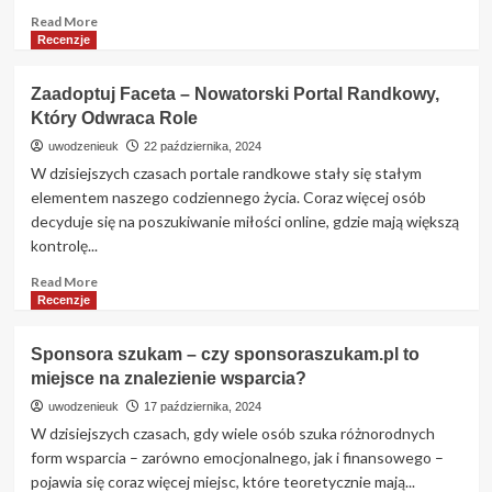
Read
Read More
more
Recenzje
about
Jolly.me
Zaadoptuj Faceta – Nowatorski Portal Randkowy,
–
Który Odwraca Role
Czy
to
uwodzenieuk
22 października, 2024
portal
W dzisiejszych czasach portale randkowe stały się stałym
randkowy
elementem naszego codziennego życia. Coraz więcej osób
wart
decyduje się na poszukiwanie miłości online, gdzie mają większą
uwagi?
kontrolę...
Szczegółowa
analiza
Read
Read More
more
Recenzje
about
Zaadoptuj
Sponsora szukam – czy sponsoraszukam.pl to
Faceta
miejsce na znalezienie wsparcia?
–
Nowatorski
uwodzenieuk
17 października, 2024
Portal
W dzisiejszych czasach, gdy wiele osób szuka różnorodnych
Randkowy,
form wsparcia – zarówno emocjonalnego, jak i finansowego –
Który
pojawia się coraz więcej miejsc, które teoretycznie mają...
Odwraca