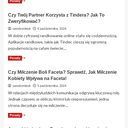
Read More
Porady
oznaczają
more
te
about
skróty?
Czy Twój Partner Korzysta z Tindera? Jak To
Portale
Zweryfikować?
Randkowe
Dla
uwodzenieuk
6 października, 2024
Gejów
W dobie cyfrowej randkowanie online stało się codziennością.
–
Aplikacje randkowe, takie jak Tinder, cieszą się ogromną
Ranking
popularnością na całym świecie....
Read
Read More
Porady
more
about
Czy Milczenie Boli Faceta? Sprawdź, Jak Milczenie
Czy
Kobiety Wpływa na Faceta!
Twój
Partner
uwodzenieuk
5 października, 2024
Korzysta
W relacjach międzyludzkich komunikacja odgrywa kluczową rolę.
z
Jednak czasem, w obliczu kłótni lub nieporozumień, jedna
Tindera?
strona decyduje się na milczenie....
Jak
To
Read
Read More
Porady
Zweryfikować?
more
about